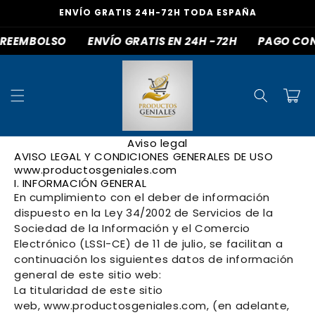
Ir
ENVÍO GRATIS 24H-72H TODA ESPAÑA
directamente
al contenido
EMBOLSO
ENVÍO GRATIS EN 24H -72H
PAGO CONTRA
C
a
rr
it
o
Aviso legal
AVISO LEGAL Y CONDICIONES GENERALES DE USO
www.productosgeniales.com
I. INFORMACIÓN GENERAL
En cumplimiento con el deber de información
dispuesto en la Ley 34/2002 de Servicios de la
Sociedad de la Información y el Comercio
Electrónico (LSSI-CE) de 11 de julio, se facilitan a
continuación los siguientes datos de información
general de este sitio web:
La titularidad de este sitio
web,
www.productosgeniales.com
, (en adelante,